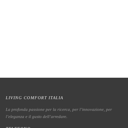
MN01 Sgabello
V0505
N097L Sgabello
V022C Sgabello
LIVING COMFORT ITALIA
La profonda passione per la ricerca, per l’innovazione, per
l’eleganza e il gusto dell’arredare.