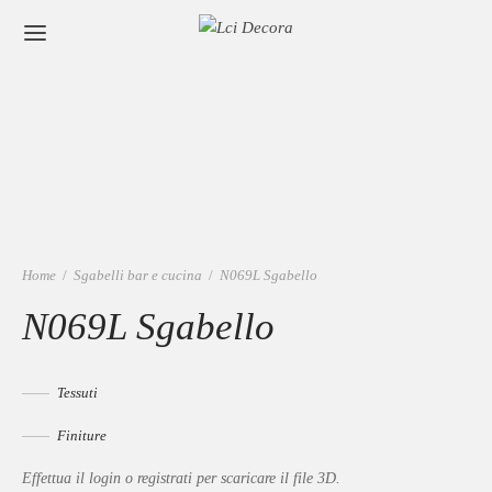
Home
/
Sgabelli bar e cucina
/
N069L Sgabello
N069L Sgabello
Tessuti
Finiture
Effettua il login o registrati per scaricare il file 3D.