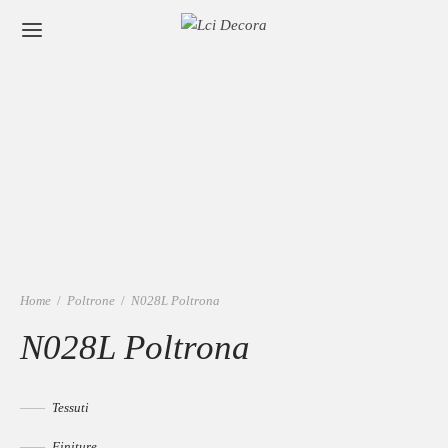
Home
/
Poltrone
/
N028L Poltrona
N028L Poltrona
Tessuti
Finiture