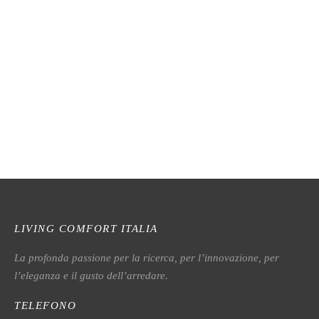
N074 Poltrona
D040C Poltrona
D003C Poltrona
N008 Poltrona
LIVING COMFORT ITALIA
La profonda passione per la ricerca, per l’innovazione, per
l’eleganza e il gusto dell’arredare.
TELEFONO