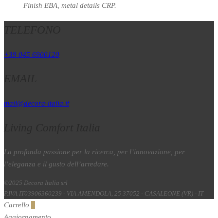
Finish EBA, metal details CRP.
TELEFONO
+39 045 6900120
EMAIL
mail@decora-italia.it
Living Comfort Italia
La profonda passione per la ricerca, per l’innovazione, per
l’eleganza e il gusto dell’arredare.
©2025 Decora Italia srl
P.IVA IT03906360239 - VIA AMENDOLA, 25 37052 - CASALEONE (VR) - IT
Carrello
0
Aggiornamento…