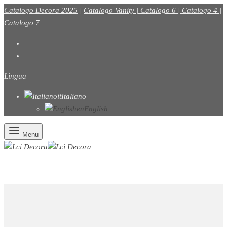
Catalogo Decora 2025
|
Catalogo Vanity |
Catalogo 6
|
Catalogo 4
|
Catalogo 7
Lingua
it
Italiano
en
English
Menu